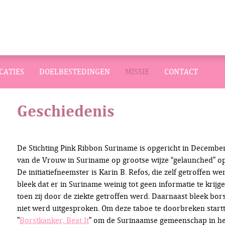
CATIES
DOELBESTEDINGEN
MISSIE
CONTACT
Geschiedenis
De Stichting Pink Ribbon Suriname is opgericht in December
van de Vrouw in Suriname op grootse wijze “gelaunched” op
De initiatiefneemster is Karin B. Refos, die zelf getroffen 
bleek dat er in Suriname weinig tot geen informatie te krij
toen zij door de ziekte getroffen werd. Daarnaast bleek bors
niet werd uitgesproken. Om deze taboe te doorbreken star
”
Borstkanker, Beat It
” om de Surinaamse gemeenschap in he