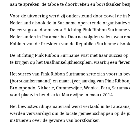
aan te spreken, de taboe te doorbreken en borstkanker be
Voor de uitvoering werd zij ondersteund door zowel de in
Nederland alsook de in Suriname opererende organisaties zo
De eerst grote donor voor Stichting Pink Ribbon Suriname
Nederlanden in Paramaribo. Daarna volgden velen, waarond
Kabinet van de President van de Republiek Suriname alsoo
De Stichting Pink Ribbon Suriname wist met haar succes o
te krijgen op het Onafhankelijkheidsplein, waarbij een “le
Het succes van Pink Ribbon Suriname zette zich voort in
(borstkankermaand) en maart (verjaardag van Pink Ribbon) 
Brokopondo, Nickerie, Commewijne, Wanica, Para, Saramacc
vond plaats in het district Marowijne in maart 2014.
Het bewustwordingsmateriaal werd vertaald in het aucaans
werden vervaardigd om de locale gemeenschappen op de juist
instrueren over de gevaren van borstkanker.