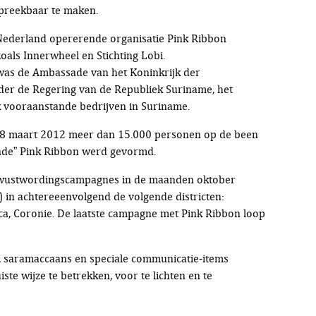
spreekbaar te maken.
 Nederland opererende organisatie Pink Ribbon
als Innerwheel en Stichting Lobi.
 was de Ambassade van het Koninkrijk der
er de Regering van de Republiek Suriname, het
k vooraanstande bedrijven in Suriname.
p 8 maart 2012 meer dan 15.000 personen op de been
vende” Pink Ribbon werd gevormd.
 bewustwordingscampagnes in de maanden oktober
in achtereeenvolgend de volgende districten:
a, Coronie. De laatste campagne met Pink Ribbon loop
, saramaccaans en speciale communicatie-items
e wijze te betrekken, voor te lichten en te